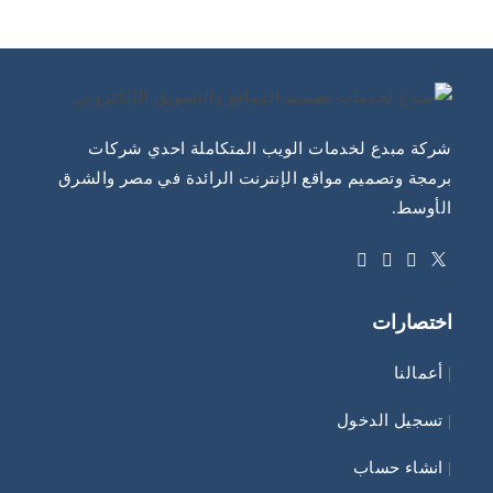
شركة مبدع لخدمات الويب المتكاملة احدي شركات
برمجة وتصميم مواقع الإنترنت الرائدة في مصر والشرق
الأوسط.
Opens
Opens
Opens
Opens
in
in
in
in
اختصارات
a
a
a
a
new
new
new
new
|
أعمالنا
tab
tab
tab
tab
|
تسجيل الدخول
|
انشاء حساب